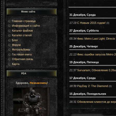
Меню сайта
31 Декабря, Среда
Главная страница
17:19
С Новым 2015 годом!
(0)
Информация о сайте
27 Декабря, Суббота
Каталог файлов
Каталог статей
05:34
Фикс Metro Last Light: Direc
Блог
Форум
25 Декабря, Четверг
Фотоальбомы
21:13
Фикс ошибки запуска Metro 2
Гостевая книга
Обратная связь
19 Декабря, Пятница
Карта
21:37
Survarium: Обновление 0.26а
PDA
17 Декабря, Среда
Здорово,
Незнакомец
!
18:39
PayDay 2: The Diamond
(0)
15 Декабря, Понедельник
16:31
Обновление клиентов до вер