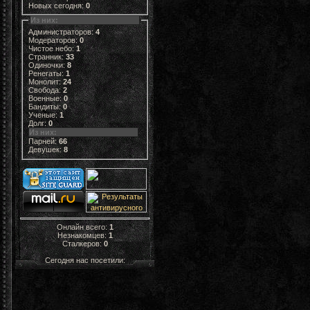
Новых сегодня:
0
Из них:
Администраторов:
4
Модераторов:
0
Чистое небо:
1
Странник:
33
Одиночки:
8
Ренегаты:
1
Монолит:
24
Свобода:
2
Военные:
0
Бандиты:
0
Ученые:
1
Долг:
0
Из них:
Парней:
66
Девушек:
8
Онлайн всего:
1
Незнакомцев:
1
Сталкеров:
0
Сегодня нас посетили: