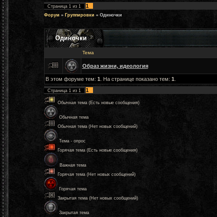
1
Страница
1
из
1
Форум
»
Группировки
»
Одиночки
Одиночки
Тема
Образ жизни, идеология
В этом форуме тем:
1
. На странице показано тем:
1
.
1
Страница
1
из
1
Обычная тема (Есть новые сообщения)
Обычная тема
Обычная тема (Нет новых сообщений)
Тема - опрос
Горячая тема (Есть новые сообщения)
Важная тема
Горячая тема (Нет новых сообщений)
Горячая тема
Закрытая тема (Нет новых сообщений)
Закрытая тема