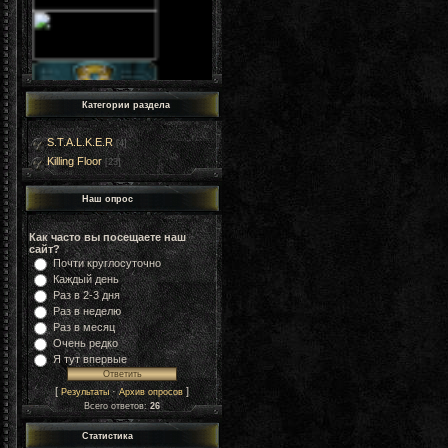
Категории раздела
S.T.A.L.K.E.R
[4]
Killing Floor
[23]
Наш опрос
Как часто вы посещаете наш
сайт?
Почти круглосуточно
Каждый день
Раз в 2-3 дня
Раз в неделю
Раз в месяц
Очень редко
Я тут впервые
[
·
]
Результаты
Архив опросов
Всего ответов:
26
Статистика