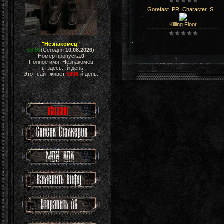
Gorefast_PR_Character_S...
Killing Floor
"Незнакомец"
08:04
(Сегодня
10.08.2026
)
Номер пропуска:
0
Полное имя: Незнакомец
Ты здесь:
-й день
Этот сайт живет
5308
-й день.