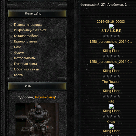
Фотографий:
27
| Альбомов:
2
Меню сайта
2014-08-19_00003
Главная страница
Информация о сайте
S.T.A.L.K.E.R
Каталог файлов
Каталог статей
1250_screenshots_2014-0...
Блог
Killing Floor
Форум
Фотоальбомы
1250_screenshots_2014-0...
Гостевая книга
Обратная связь
Killing Floor
Карта
The Reaper
PDA
Killing Floor
Здорово,
Незнакомец
!
m79
Killing Floor
Xmas
Killing Floor