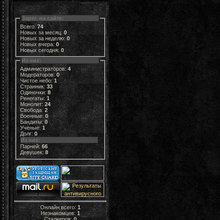
Зарег. на сайте:
Всего:
74
Новых за месяц:
0
Новых за неделю:
0
Новых вчера:
0
Новых сегодня:
0
Из них:
Администраторов:
4
Модераторов:
0
Чистое небо:
1
Странник:
33
Одиночки:
8
Ренегаты:
1
Монолит:
24
Свобода:
2
Военные:
0
Бандиты:
0
Ученые:
1
Долг:
0
Из них:
Парней:
66
Девушек:
8
Онлайн всего:
1
Незнакомцев:
1
Сталкеров:
0