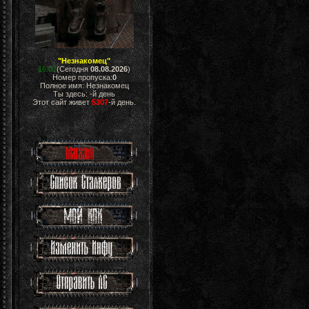
"Незнакомец"
16:07
(Сегодня
08.08.2026
)
Номер пропуска:
0
Полное имя: Незнакомец
Ты здесь:
-й день
Этот сайт живет
5307
-й день.