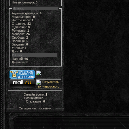
Новых сегодня:
0
Из них:
Администраторов:
4
Модераторов:
0
Чистое небо:
1
Странник:
33
Одиночки:
8
Ренегаты:
1
Монолит:
24
Свобода:
2
Военные:
0
Бандиты:
0
Ученые:
1
Долг:
0
Из них:
Парней:
66
Девушек:
8
Онлайн всего:
1
Незнакомцев:
1
Сталкеров:
0
Сегодня нас посетили: