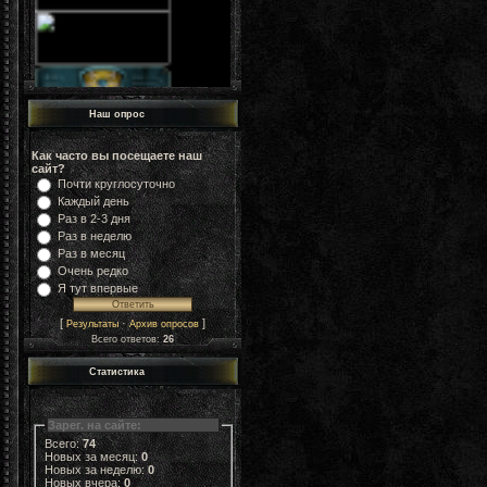
Наш опрос
Как часто вы посещаете наш
сайт?
Почти круглосуточно
Каждый день
Раз в 2-3 дня
Раз в неделю
Раз в месяц
Очень редко
Я тут впервые
[
·
]
Результаты
Архив опросов
Всего ответов:
26
Статистика
Зарег. на сайте:
Всего:
74
Новых за месяц:
0
Новых за неделю:
0
Новых вчера:
0