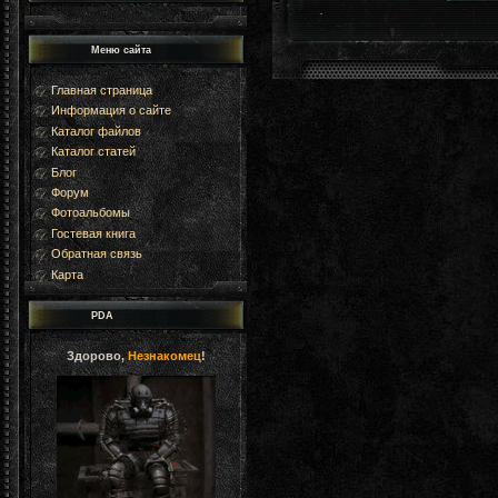
Меню сайта
Главная страница
Информация о сайте
Каталог файлов
Каталог статей
Блог
Форум
Фотоальбомы
Гостевая книга
Обратная связь
Карта
PDA
Здорово,
Незнакомец
!